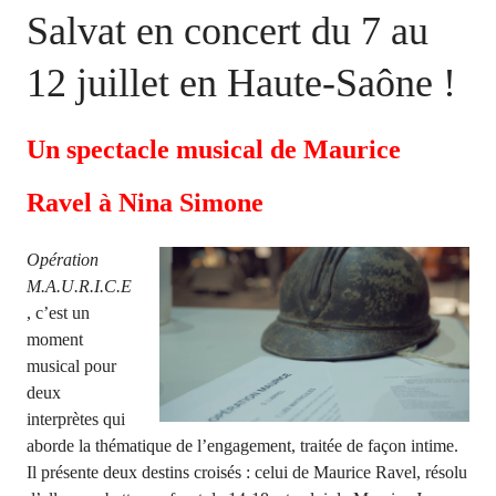
Salvat en concert du 7 au
i
p
12 juillet en Haute-Saône !
a
l
Un spectacle musical de Maurice
Ravel à Nina Simone
Opération
M.A.U.R.I.C.E
, c’est un
moment
musical pour
deux
interprètes qui
aborde la thématique de l’engagement, traitée de façon intime.
Il présente deux destins croisés : celui de Maurice Ravel, résolu