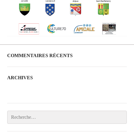
COMMENTAIRES RÉCENTS
ARCHIVES
janvier 2017
R
e
c