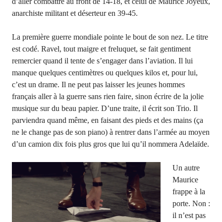
d’aller combattre au front de 14-18, et celui de Maurice Joyeux,
anarchiste militant et déserteur en 39-45.
La première guerre mondiale pointe le bout de son nez. Le titre
est codé. Ravel, tout maigre et freluquet, se fait gentiment
remercier quand il tente de s’engager dans l’aviation. Il lui
manque quelques centimètres ou quelques kilos et, pour lui,
c’est un drame. Il ne peut pas laisser les jeunes hommes
français aller à la guerre sans rien faire, sinon écrire de la jolie
musique sur du beau papier. D’une traite, il écrit son Trio. Il
parviendra quand même, en faisant des pieds et des mains (ça
ne le change pas de son piano) à rentrer dans l’armée au moyen
d’un camion dix fois plus gros que lui qu’il nommera Adelaïde.
Un autre
Maurice
frappe à la
porte. Non :
il n’est pas