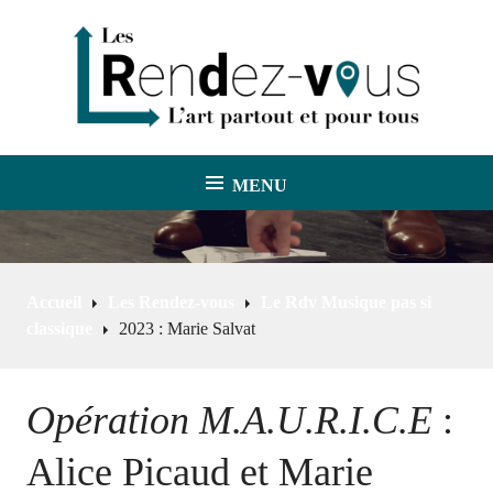
A
l
l
e
r
a
u
MENU
Les Rendez-vous
c
o
n
t
Accueil
Les Rendez-vous
Le Rdv Musique pas si
e
classique
2023 : Marie Salvat
n
u
p
Opération M.A.U.R.I.C.E
:
r
i
Alice Picaud et Marie
n
c