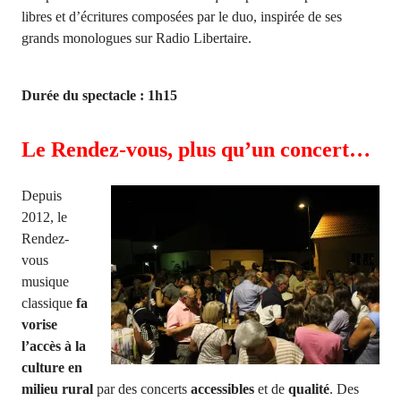
libres et d’écritures composées par le duo, inspirée de ses
grands monologues sur Radio Libertaire.
Durée du spectacle : 1h15
Le Rendez-vous, plus qu’un concert…
Depuis
2012, le
Rendez-
vous
musique
classique
f
a
vorise
l’accès à la
culture en
milieu rural
par des concerts
accessibles
et de
qualité
. Des