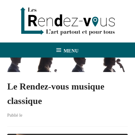
A
l
l
e
r
a
u
MENU
Les Rendez-vous
c
o
n
t
e
Le Rendez-vous musique
n
u
classique
p
r
Publié le
23 janvier 2017
i
n
c