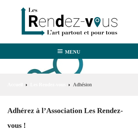
A
l
l
e
r
a
u
MENU
Les Rendez-vous
c
o
n
t
Accueil
Les Rendez-vous
Adhésion
e
n
u
p
Adhérez à l’Association Les Rendez-
r
i
vous !
n
c