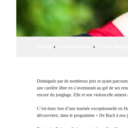
i
p
a
l
Accueil
Les Rendez-vous
Le Rdv Musique 
Distinguée par de nombreux prix et ayant parcouru 
une carrière libre en s’aventurant au gré de ses re
encore du jonglage. Elle et son violoncelle aiment à 
C’est donc lors d’une tournée exceptionnelle en 
découvrirez, dans le programme « De Bach à nos jour