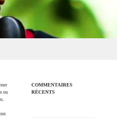
ener
COMMENTAIRES
ts ou
RÉCENTS
as.
ous